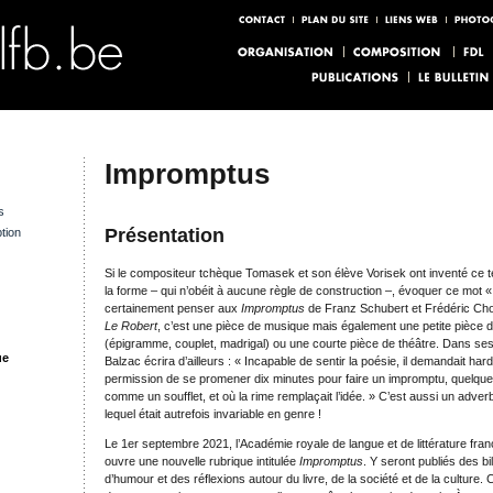
Impromptus
s
Présentation
tion
Si le compositeur tchèque Tomasek et son élève Vorisek ont inventé ce t
la forme – qui n’obéit à aucune règle de construction –, évoquer ce mot «
certainement penser aux
Impromptus
de Franz Schubert et Frédéric Cho
Le
Robert
, c’est une pièce de musique mais également une petite pièce 
(épigramme, couplet, madrigal) ou une courte pièce de théâtre. Dans se
ue
Balzac écrira d’ailleurs : « Incapable de sentir la poésie, il demandait har
permission de se promener dix minutes pour faire un impromptu, quelque 
comme un soufflet, et où la rime remplaçait l’idée. » C’est aussi un adver
lequel était autrefois invariable en genre !
Le 1er septembre 2021, l’Académie royale de langue et de littérature fra
ouvre une nouvelle rubrique intitulée
Impromptus
. Y seront publiés des bi
d’humour et des réflexions autour du livre, de la société et de la culture. 