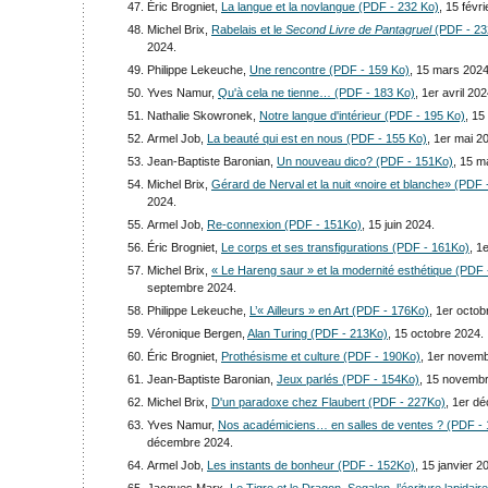
Éric Brogniet,
La langue et la novlangue (PDF - 232 Ko)
, 15 févr
Michel Brix,
Rabelais et le
Second Livre de Pantagruel
(PDF - 23
2024.
Philippe Lekeuche,
Une rencontre (PDF - 159 Ko)
, 15 mars 2024
Yves Namur,
Qu'à cela ne tienne… (PDF - 183 Ko)
, 1er avril 202
Nathalie Skowronek,
Notre langue d'intérieur (PDF - 195 Ko)
, 15
Armel Job,
La beauté qui est en nous (PDF - 155 Ko)
, 1er mai 2
Jean-Baptiste Baronian,
Un nouveau dico? (PDF - 151Ko)
, 15 m
Michel Brix,
Gérard de Nerval et la nuit «noire et blanche» (PDF
2024.
Armel Job,
Re-connexion (PDF - 151Ko)
, 15 juin 2024.
Éric Brogniet,
Le corps et ses transfigurations (PDF - 161Ko)
, 1
Michel Brix,
« Le Hareng saur » et la modernité esthétique (PDF
septembre 2024.
Philippe Lekeuche,
L’« Ailleurs » en Art (PDF - 176Ko)
, 1er octob
Véronique Bergen,
Alan Turing (PDF - 213Ko)
, 15 octobre 2024.
Éric Brogniet,
Prothésisme et culture (PDF - 190Ko)
, 1er novem
Jean-Baptiste Baronian,
Jeux parlés (PDF - 154Ko)
, 15 novemb
Michel Brix,
D'un paradoxe chez Flaubert (PDF - 227Ko)
, 1er d
Yves Namur,
Nos académiciens… en salles de ventes ? (PDF -
décembre 2024.
Armel Job,
Les instants de bonheur (PDF - 152Ko)
, 15 janvier 2
Jacques Marx,
Le Tigre et le Dragon. Segalen, l’écriture lapidai