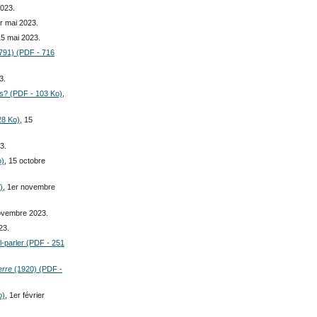
2023.
er mai 2023.
15 mai 2023.
1791) (PDF - 716
3.
tes? (PDF - 103 Ko)
,
28 Ko)
, 15
3.
o)
, 15 octobre
)
, 1er novembre
ovembre 2023.
23.
l-parler (PDF - 251
erre
(1920) (PDF -
o)
, 1er février