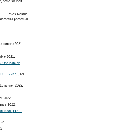
, notre souhait
Yves Namur,
ecrétaire perpétuel
septembre 2021.
mbre 2021.
e. Une note de
PDF - 55 Ko)
, 1er
 15 janvier 2022.
ier 2022
 mars 2022.
 en 1905 (PDF -
022.
22.