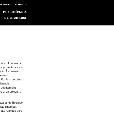
erme et popularisé
 impromptu », c’est
pin. À consulter
de vers
s
Illusions perdues
,
diment la
quatrain plat
be et un adjectif…
nçaises de Belgique
llets d’humeur,
Cette rubrique sera,