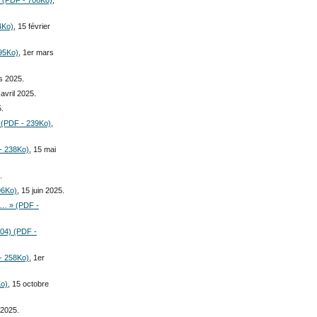
4Ko)
, 15 février
195Ko)
, 1er mars
s 2025.
 avril 2025.
5.
e (PDF - 239Ko)
,
- 238Ko)
, 15 mai
.
96Ko)
, 15 juin 2025.
s… » (PDF -
004) (PDF -
- 258Ko)
, 1er
Ko)
, 15 octobre
 2025.