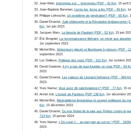
Jean Klein,
Impromptu sur… impromptu (PDF - 42 Ko)
, 15 avril 
Jean-Baptiste Baronian,
Livres lus, livres à lire (PDF - 49 Ko)
, 1
Philippe Lekeuche,
Un problème de génération? (PDF - 65 Ko)
, 
Daniel Droixhe,
Julie philosophe
et la Révolution brabançonne (
Ko)
, 1er juin 2023.
Jacques Marx,
Le binocle de Flaubert (PDF - 52 Ko)
, 15 juin 202
Éric Brogniet,
La reconnaissance littéraire, un miroir aux alouet
1er septembre 2023.
Michel Brix,
Séducteurs glacés et libertinage à rebours (PDF - 1
septembre 2023.
Luc Dellisse,
Politique des mots (PDF - 101 Ko)
, 1er octobre 202
David Gaatone,
Il n'y a pas de quoi fouetter un chat (PDF - 93 K
2023.
Daniel Droixhe,
Les valeurs de Léonard Defrance (PDF - 469 Ko
2023.
Yves Namur,
Vous avez dit «abréviations»? (PDF - 77 Ko)
, 15 n
Armel Job,
L'espoir de Pandore (PDF 138 Ko)
, 1er décembre 20
Michel Brix,
Misérabilisme linguistique et usages politiques du ma
Ko)
, 15 décembre 2023.
Daniel Droixhe,
Du prix Nobel de la paix aux
Poètes contre la gu
713 Ko)
, 15 janvier 2024.
Yves Namur,
« Du coup »… au pan-pan au cul nu ! (PDF - 342K
2024.