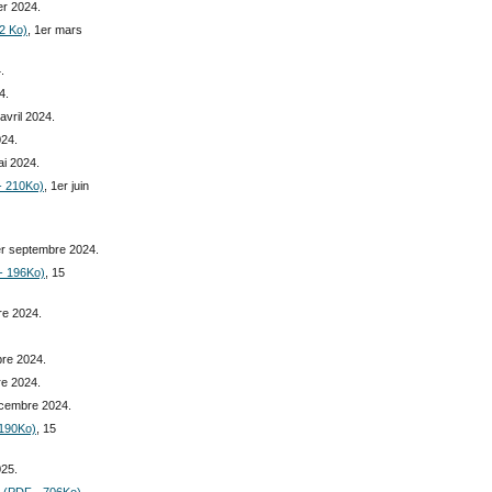
ier 2024.
2 Ko)
, 1er mars
.
4.
 avril 2024.
024.
ai 2024.
 - 210Ko)
, 1er juin
er septembre 2024.
 - 196Ko)
, 15
re 2024.
bre 2024.
re 2024.
écembre 2024.
 190Ko)
, 15
025.
re (PDF - 706Ko)
,