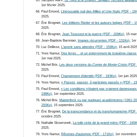
1er février 2025.
Paul Emond,
L’introuvable nuit des
Milles et Une Nuits
(PDF - 19
2025.
Éric Brogniet,
Les éditions Rieder et les auteurs belges (PDF - 
2025.
Éric Brogniet,
Jean Tousseul et la guerre (PDF - 209Ko)
, 15 mar
Jean-Baptiste Baronian,
Images récurrentes (PDF - 131Ko)
, 1er
Luc Dellisse,
L'avenir sans attendre (PDF - 159Ko)
, 15 avril 202
Yves Namur,
Des livres… et un enterrement de troisième class
1er mai 2025.
Michel Brix,
Les deux versions du
Comte de Monte-Cristo
(PDF 
2025.
Paul Emond,
Changement d'identité (PDF - 183Ko)
, 1er juin 2025
Yves Namur,
« Passez, passez, ô participes passés » (PDF - 1
Paul Emond,
« Les conditions n’étaient pas vraiment dantesque
198Ko)
, 1er septembre 2025.
Michel Brix,
Maeterlinck vu par quelques académiciens (1961-2
293Ko)
, 15 septembre 2025.
Éric Brogniet,
De la transcendance et du transhumanisme (PDF 
octobre 2025.
Nathalie Skowronek,
La toile cirée de la grand-mère (PDF - 165
2025.
Yves Namur,
Rêveries d'automne (PDF - 171Ko)
, 1er novembre