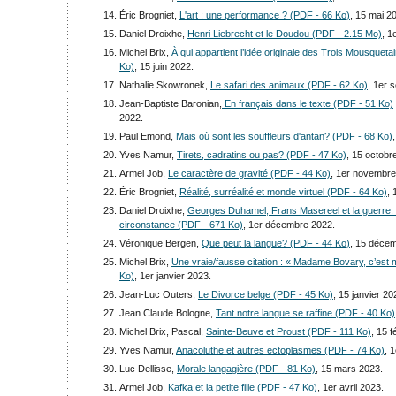
Éric Brogniet,
L'art : une performance ? (PDF - 66 Ko)
, 15 mai 2
Daniel Droixhe,
Henri Liebrecht et le Doudou (PDF - 2.15 Mo)
, 1
Michel Brix,
À qui appartient l’idée originale des Trois Mousqueta
Ko)
, 15 juin 2022.
Nathalie Skowronek,
Le safari des animaux (PDF - 62 Ko)
, 1er 
Jean-Baptiste Baronian,
En français dans le texte (PDF - 51 Ko)
2022.
Paul Emond,
Mais où sont les souffleurs d'antan? (PDF - 68 Ko)
Yves Namur,
Tirets, cadratins ou pas? (PDF - 47 Ko)
, 15 octobr
Armel Job,
Le caractère de gravité (PDF - 44 Ko)
, 1er novembre
Éric Brogniet,
Réalité, surréalité et monde virtuel (PDF - 64 Ko)
,
Daniel Droixhe,
Georges Duhamel, Frans Masereel et la guerre.
circonstance (PDF - 671 Ko)
, 1er décembre 2022.
Véronique Bergen,
Que peut la langue? (PDF - 44 Ko)
, 15 déce
Michel Brix,
Une vraie/fausse citation : « Madame Bovary, c’est 
Ko)
, 1er janvier 2023.
Jean-Luc Outers,
Le Divorce belge (PDF - 45 Ko)
, 15 janvier 20
Jean Claude Bologne,
Tant notre langue se raffine (PDF - 40 Ko)
Michel Brix, Pascal,
Sainte-Beuve et Proust (PDF - 111 Ko)
, 15 f
Yves Namur,
Anacoluthe et autres ectoplasmes (PDF - 74 Ko)
, 
Luc Dellisse,
Morale langagière (PDF - 81 Ko)
, 15 mars 2023.
Armel Job,
Kafka et la petite fille (PDF - 47 Ko)
, 1er avril 2023.