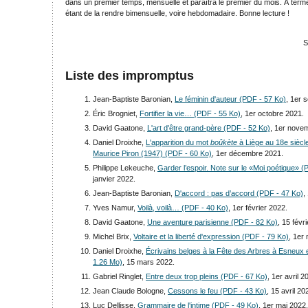
dans un premier temps, mensuelle et paraîtra le premier du mois. À terme
étant de la rendre bimensuelle, voire hebdomadaire. Bonne lecture !
S
Liste des impromptus
Jean-Baptiste Baronian,
Le féminin d'auteur (PDF - 57 Ko)
, 1er 
Éric Brogniet,
Fortifier la vie… (PDF - 55 Ko)
, 1er octobre 2021.
David Gaatone,
L'art d'être grand-père (PDF - 52 Ko)
, 1er nove
Daniel Droixhe,
L'apparition du mot
boûkète
à Liège au 18e siècl
Maurice Piron (1947) (PDF - 60 Ko)
, 1er décembre 2021.
Philippe Lekeuche,
Garder l’espoir. Note sur le «Moi poétique» (
janvier 2022.
Jean-Baptiste Baronian,
D'accord : pas d’accord (PDF - 47 Ko)
,
Yves Namur,
Voilà, voilà… (PDF - 40 Ko)
, 1er février 2022.
David Gaatone,
Une aventure parisienne (PDF - 82 Ko)
, 15 févr
Michel Brix,
Voltaire et la liberté d'expression (PDF - 79 Ko)
, 1er
Daniel Droixhe,
Écrivains belges à la Fête des Arbres à Esneux
1.26 Mo)
, 15 mars 2022.
Gabriel Ringlet,
Entre deux trop pleins (PDF - 67 Ko)
, 1er avril 2
Jean Claude Bologne,
Cessons le feu (PDF - 43 Ko)
, 15 avril 20
Luc Dellisse,
Grammaire de l'intime (PDF - 49 Ko)
, 1er mai 2022.