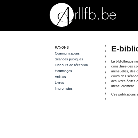
E-bibl
RAYONS
Communications
Séances publiques
La bibliothèque nu
Discours de réception
constituée des c
Hommages
mensuelles, des 
cours des séances
Articles
des livres édités
Livres
mensuellement.
Impromptus
Ces publications 