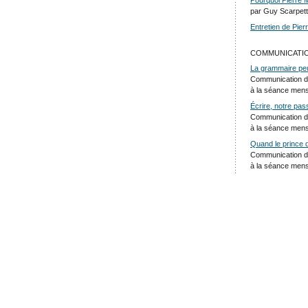
Pourquoi Pierre M
par Guy Scarpet
Entretien de Pie
COMMUNICATI
La grammaire peut
Communication d
à la séance mens
Écrire, notre pas
Communication d
à la séance mens
Quand le prince 
Communication d
à la séance men