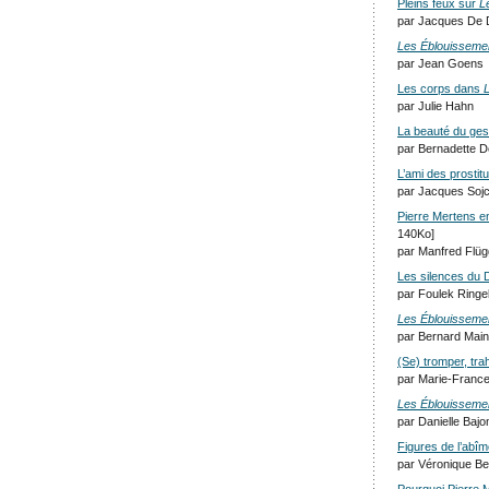
Pleins feux sur
L
par Jacques De 
Les Éblouisseme
par Jean Goens
Les corps dans
par Julie Hahn
La beauté du ges
par Bernadette 
L’ami des prostit
par Jacques Soj
Pierre Mertens e
140Ko]
par Manfred Flü
Les silences du 
par Foulek Ringe
Les Éblouisseme
par Bernard Main
(Se) tromper, trah
par Marie-Franc
Les Éblouisseme
par Danielle Baj
Figures de l’abîm
par Véronique B