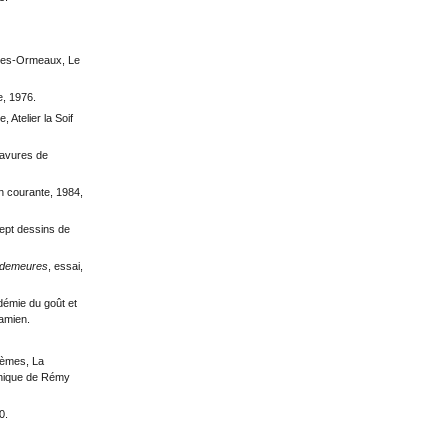
-les-Ormeaux, Le
e, 1976.
 Atelier la Soif
ravures de
n courante, 1984,
sept dessins de
s demeures
, essai,
émie du goût et
Damien.
oèmes, La
phique de Rémy
0.