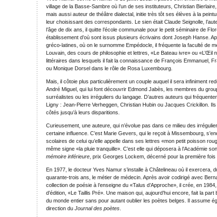
village de la Basse-Sambre où l’un de ses instituteurs, Christian Bierlaire
mais aussi auteur de théâtre dialectal, initie très tôt ses élèves à la peintur
leur choisissant des correspondants. Le sien était Claude Seignolle, l’aut
l’âge de dix ans, il quitte l’école communale pour le petit séminaire de Flor
établissement d’où sont issus plusieurs écrivains dont Joseph Hanse. A
gréco-latines, où on le surnomme Empédocle, il fréquente la faculté de 
Louvain, des cours de philosophie et lettres, «Le Bateau ivre» ou «L’Œil 
littéraires dans lesquels il fait la connaissance de François Emmanuel,
ou Monique Dorsel dans le rôle de Rosa Luxembourg.
Mais, il côtoie plus particulièrement un couple auquel il sera infiniment red
André Miguel, qui lui font découvrir Edmond Jabès, les membres du gro
surréalistes ou les irréguliers du langage. D’autres auteurs qui fréquente
Ligny : Jean-Pierre Verheggen, Christian Hubin ou Jacques Crickillon. Ils
côtés jusqu’à leurs disparitions.
Curieusement, une auteure, qui n’évolue pas dans ce milieu des irrégulie
certaine influence. C’est Marie Gevers, qui le reçoit à Missembourg, s’en
scolaires de celui qu’elle appelle dans ses lettres «mon petit poisson rou
même signe «la pluie tranquille». C’est elle qui déposera à l’Académie so
mémoire inférieure
, prix Georges Lockem, décerné pour la première fois
En 1977, le docteur Yves Namur s’installe à Châtelineau où il exercera, 
quarante-trois ans, le métier de médecin. Après avoir codirigé avec Ber
collection de poésie à l’enseigne du «Talus d’Approche», il crée, en 1984
d’édition, «Le Taillis Pré». Une maison qui, aujourd’hui encore, fait la part
du monde entier sans pour autant oublier les poètes belges. Il assume é
direction du
Journal des poètes
.