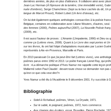
dernières années, de plus en plus d’attirance. Il collabore ainsi avec plus
Jean-Luc Herman (
À l’épreuve de la lumière
,
Une immobilité verte
), Gabr
nuée d’ombres
), Serge Chamchinov (
Sept ou la face cachée du dé
,
Un pa
langue de Marcel Proust
), Robert Lobet (
Un livre d’oiseau
), etc.
On lui doit également quelques anthologies consacrées à la poésie fran
Belgique, certaines en collaboration avec Liliane Wouters, d’autres, seul.
des femmes
(2000),
Poètes aujourd’hui
(2007),
La Nouvelle Poésie franç
(2009), etc.
Il est aussi l’auteur de proses :
L’Amante
(L’impatiente, 1990) et
Dieu ou 
comme ça
(Lettres vives, 2008). Quant à
Le Livre des sept portes
et
Un 
sur tes lèvres
, ils ont fait l’objet d’adaptations musicales par Lucien Guéri
représentés à Aix-en-Provence, Marseille et Paris.
En 2013 paraissait
Ce que j’ai peut-être fait
(Lettres vives), une antholog
poèmes parus entre 1992 et 2013. Le poète français Lionel Ray, qui préf
écrit : «La démarche poétique d’Yves Namur me rappelle cette leçon pro
Mallarmé selon Paul Claudel : devant toute chose se demander non pas 
qu’est-ce que cela veut dire?»
Yves Namur a été élu à l’Académie le 8 décembre 2001. Il y succède à 
Bibliographie
Soleil à l'échafaud
, poèmes, Virton, La Dryade, 1971.
Sur le sable, le poignard
, poèmes, 1972, hors commerce.
Aux champs des écoliers
, essai, Bruxelles, Pierre Rochette, 197