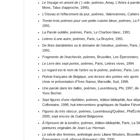
Le Voyage en amont de ( ) vide
, poèmes, Amay, L'Arbre à parole
Mons, Talus d'approche, 1995).
L'Oiseau et l'effacement du jour
, poèmes, Valenciennes, Cahiers 
Trente-trois poèmes pour une petite cuisine bleue
, poèmes, La Fe
1991.
La Parole oubliée
, poèmes, Paris, Le Charbon blanc, 1991.
Lettres à une autre
, poèmes, Paris, La Bruyère, 1991.
De fines bandelettes ou le domaine de l'oiseleur
, poèmes, Paris,
1991.
Fragments de l'inachevée
, poèmes, Bruxelles, Les Éperonniers,
Le Livre des sept portes
, poèmes, Paris, Lettres vives, 1994.
Le regard est le nom de l'arbre ou le poème
, poèmes, Paris, Les
Poésie française de Belgique, une lecture des poètes nés après
choix et présentation d'Yves Namur, Marseille, Sud, 1996.
Une parole dans les failles
, poèmes, Luxembourg, Phi, 1997, dix
Yves Bocher.
Sept figures d'une répétition
, poèmes, édition bibliophile, Aux dépe
Colfontaine, 1998, huit interventions graphiques de Nadine Fiévet
Figures du très obscur
, poèmes, Luxembourg/Québec, Phi/Écrit
2000, sept encres de Gabriel Belgeonne.
À l'épreuve de la lumière
, poèmes, édition bibliophile, Paris, La 
peintures originales de Jean-Luc Herman.
Le siècle des femmes
, anthologie avec Liliane Wouters, Bruxel
Éperonniers (coll. «Passé-Présent») / Phi, 2000.