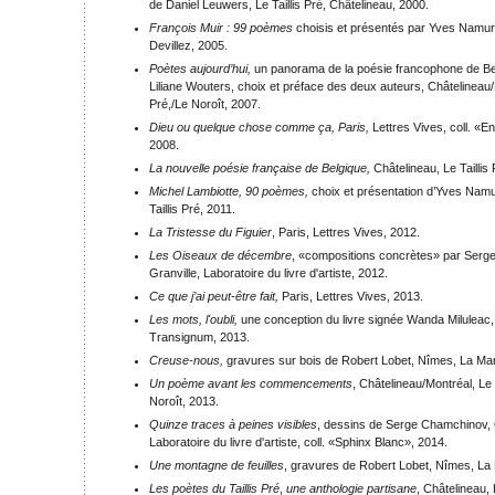
de Daniel Leuwers, Le Taillis Pré, Châtelineau, 2000.
François Muir : 99 poèmes
choisis et présentés par Yves Namur,
Devillez, 2005.
Poètes aujourd’hui,
un panorama de la poésie francophone de Be
Liliane Wouters, choix et préface des deux auteurs, Châtelineau/M
Pré,/Le Noroît, 2007.
Dieu ou quelque chose comme ça, Paris,
Lettres Vives, coll. «E
2008.
La nouvelle poésie française de Belgique,
Châtelineau, Le Taillis
Michel Lambiotte, 90 poèmes,
choix et présentation d’Yves Namu
Taillis Pré, 2011.
La Tristesse du Figuier
, Paris, Lettres Vives, 2012.
Les Oiseaux de décembre
, «compositions concrètes» par Serg
Granville, Laboratoire du livre d'artiste, 2012.
Ce que j’ai peut-être fait,
Paris, Lettres Vives, 2013.
Les mots, l'oubli,
une conception du livre signée Wanda Miluleac,
Transignum, 2013.
Creuse-nous,
gravures sur bois de Robert Lobet, Nîmes, La Mar
Un poème avant les commencements
, Châtelineau/Montréal, Le 
Noroît, 2013.
Quinze traces à peines visibles
, dessins de Serge Chamchinov, G
Laboratoire du livre d'artiste, coll. «Sphinx Blanc», 2014.
Une montagne de feuilles
, gravures de Robert Lobet, Nîmes, La
Les poètes du Taillis Pré
,
une anthologie partisane
, Châtelineau, L