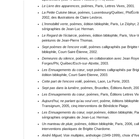
Le Livre des apparences
, poèmes, Paris, Lettres Vives, 2001.
La Petite Cuisine bleue
, poèmes, Luxembourg/Québec, Phi/Écrit
2002, des illustrations de Claire Lesbros.
L'Immobilité verte
, poèmes, édition bibliophile, Paris, Le Zéphyr, 
sérigraphies de Jean-Luc Herman.
Le Regard de l'éclaircie
, poèmes, édition bibliophile, Paris, Vice-
peintures de Jean-Pierre Thomas.
Sept poèmes de l'encore voilé
, poèmes calligraphiés par Brigitte
bibliophile, Court-Saint-Étienne, 2002.
Demeures du silence
, poèmes, en collaboration avec Jean Royer
Forges/Phi, Québec/Esch-sur-Alzette, 2003.
Les Ennuagements du cœur
, sept poèmes calligraphiés par Bri
édition bibliophile, Court-Saint-Etienne, 2003.
Cette part de l'encore voilé
, poèmes, Laon, La Porte, 2003.
Sept pas dans la lumière
, poèmes, Bruxelles, Éditions Aesth, 200
Les Ennuagements du cœur
, poèmes, Paris, Éditions Lettres Vi
Aujourd'hui, ne parlant qu'au seul vert
, poème, éditions bibliophile
Transignum, 2005, cinq interventions de Bénédicte Plaige.
Les Ennuagements du cœur, sept poèmes
, édition bibliophile, P
sérigraphies originales de Jean-Luc Herman.
Un manteau de pluie
, poèmes, édition bibliophile, Paris, 2006, cal
interventions plastiques de Brigitte Chardome.
André Miguel, Voix multiples,
anthologie (1949-1999), choix d’Yv