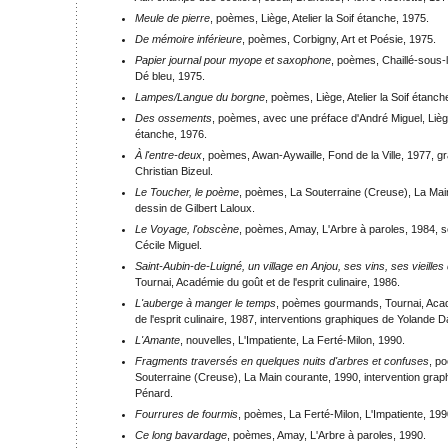
Meule de pierre
, poèmes, Liège, Atelier la Soif étanche, 1975.
De mémoire inférieure
, poèmes, Corbigny, Art et Poésie, 1975.
Papier journal pour myope et saxophone
, poèmes, Chaillé-sous
Dé bleu, 1975.
Lampes/Langue du borgne
, poèmes, Liège, Atelier la Soif étanch
Des ossements
, poèmes, avec une préface d'André Miguel, Liège,
étanche, 1976.
À l'entre-deux
, poèmes, Awan-Aywaille, Fond de la Ville, 1977, g
Christian Bizeul.
Le Toucher, le poème
, poèmes, La Souterraine (Creuse), La Mai
dessin de Gilbert Laloux.
Le Voyage, l'obscène
, poèmes, Amay, L'Arbre à paroles, 1984, 
Cécile Miguel.
Saint-Aubin-de-Luigné, un village en Anjou, ses vins, ses vieille
Tournai, Académie du goût et de l'esprit culinaire, 1986.
L'auberge à manger le temps
, poèmes gourmands, Tournai, Acad
de l'esprit culinaire, 1987, interventions graphiques de Yolande 
L'Amante
, nouvelles, L'Impatiente, La Ferté-Milon, 1990.
Fragments traversés en quelques nuits d'arbres et confuses
, p
Souterraine (Creuse), La Main courante, 1990, intervention gra
Pénard.
Fourrures de fourmis
, poèmes, La Ferté-Milon, L'Impatiente, 199
Ce long bavardage
, poèmes, Amay, L'Arbre à paroles, 1990.