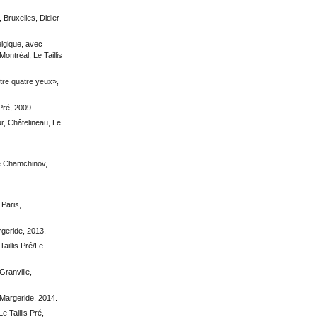
 Bruxelles, Didier
lgique, avec
ontréal, Le Taillis
ntre quatre yeux»,
 Pré, 2009.
r, Châtelineau, Le
e Chamchinov,
 Paris,
geride, 2013.
Taillis Pré/Le
ranville,
 Margeride, 2014.
e Taillis Pré,