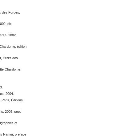
s des Forges,
2002, dix
Versa, 2002,
 Chardome, édition
, Écrits des
gitte Chardome,
3.
ves, 2004.
, Paris, Éditions
aris, 2005, sept
ligraphies et
es Namur, préface