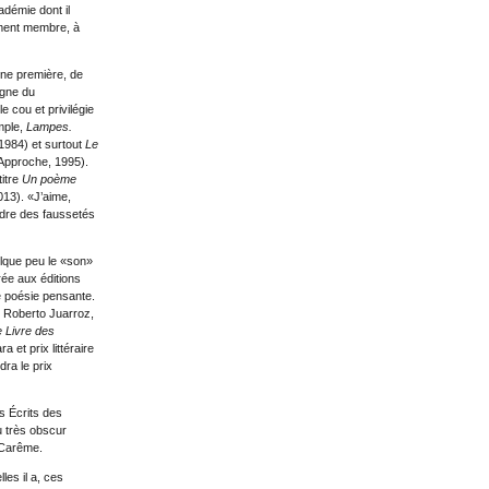
cadémie dont il
lement membre, à
Une première, de
igne du
e cou et privilégie
mple,
Lampes.
1984) et surtout
Le
’Approche, 1995).
titre
Un poème
013). «J’aime,
oudre des faussetés
elque peu le «son»
ée aux éditions
ne poésie pensante.
, Roberto Juarroz,
 Livre des
a et prix littéraire
dra le prix
s Écrits des
u très obscur
 Carême.
les il a, ces