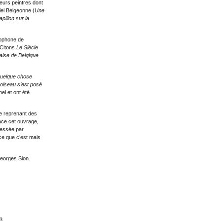
ieurs peintres dont
iel Belgeonne (
Une
pillon sur la
cophone de
 Citons
Le Siècle
aise de Belgique
quelque chose
oiseau s’est posé
nel et ont été
ie reprenant des
ace cet ouvrage,
fessée par
ce que c’est mais
Georges Sion.
3.