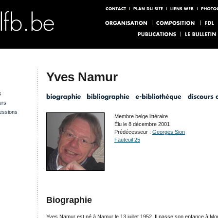
Yves Namur
s
urs
essions
Membre belge littéraire
Élu le 8 décembre 2001
Prédécesseur :
Georges Sion
Fauteuil 25
Biographie
Yves Namur est né à Namur le 13 juillet 1952. Il passe son enfance à Mor