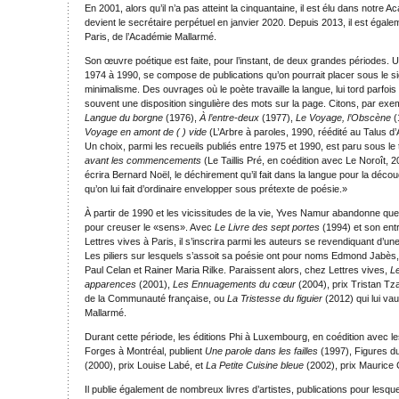
En 2001, alors qu’il n’a pas atteint la cinquantaine, il est élu dans notre A
devient le secrétaire perpétuel en janvier 2020. Depuis 2013, il est éga
Paris, de l’Académie Mallarmé.
Son œuvre poétique est faite, pour l’instant, de deux grandes périodes. 
1974 à 1990, se compose de publications qu’on pourrait placer sous le s
minimalisme. Des ouvrages où le poète travaille la langue, lui tord parfois l
souvent une disposition singulière des mots sur la page. Citons, par exe
Langue du borgne
(1976),
À l’entre-deux
(1977),
Le Voyage, l’Obscène
(
Voyage en amont de ( ) vide
(L’Arbre à paroles, 1990, réédité au Talus d
Un choix, parmi les recueils publiés entre 1975 et 1990, est paru sous le 
avant les commencements
(Le Taillis Pré, en coédition avec Le Noroît, 2
écrira Bernard Noël, le déchirement qu’il fait dans la langue pour la déc
qu’on lui fait d’ordinaire envelopper sous prétexte de poésie.»
À partir de 1990 et les vicissitudes de la vie, Yves Namur abandonne qu
pour creuser le «sens». Avec
Le Livre des sept portes
(1994) et son entr
Lettres vives à Paris, il s’inscrira parmi les auteurs se revendiquant d’u
Les piliers sur lesquels s’assoit sa poésie ont pour noms Edmond Jabès
Paul Celan et Rainer Maria Rilke. Paraissent alors, chez Lettres vives,
Le
apparences
(2001),
Les Ennuagements du cœur
(2004), prix Tristan Tzar
de la Communauté française, ou
La Tristesse du figuier
(2012) qui lui vau
Mallarmé.
Durant cette période, les éditions Phi à Luxembourg, en coédition avec le
Forges à Montréal, publient
Une parole dans les failles
(1997), Figures d
(2000), prix Louise Labé, et
La Petite Cuisine bleue
(2002), prix Maurice
Il publie également de nombreux livres d’artistes, publications pour lesquel