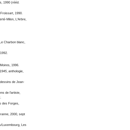
s, 1990 (rééd.
Froissart, 1990.
rté-Milon, L'Arbre,
 Le Charbon blanc,
 1992.
 Moires, 1996.
 1945
, anthologie,
 dessins de Jean-
ns de l'artiste,
.
s des Forges,
Séranne, 2000, sept
les/Luxembourg, Les