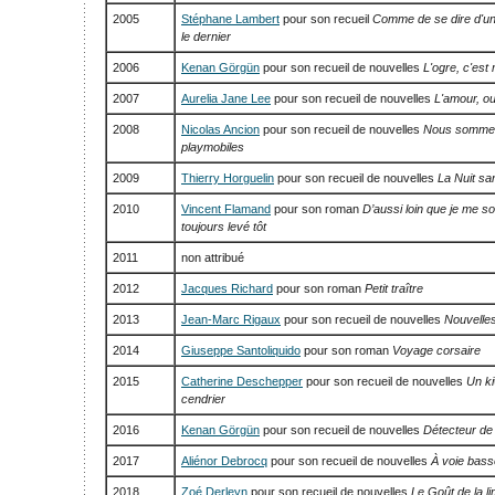
2005
Stéphane Lambert
pour son recueil
Comme de se dire d'un
le dernier
2006
Kenan Görgün
pour son recueil de nouvelles
L'ogre, c'est
2007
Aurelia Jane Lee
pour son recueil de nouvelles
L'amour, ou
2008
Nicolas Ancion
pour son recueil de nouvelles
Nous sommes
playmobiles
2009
Thierry Horguelin
pour son recueil de nouvelles
La Nuit san
2010
Vincent Flamand
pour son roman
D’aussi loin que je me so
toujours levé tôt
2011
non attribué
2012
Jacques Richard
pour son roman
Petit traître
2013
Jean-Marc Rigaux
pour son recueil de nouvelles
Nouvelles
2014
Giuseppe Santoliquido
pour son roman
Voyage corsaire
2015
Catherine Deschepper
pour son recueil de nouvelles
Un ki
cendrier
2016
Kenan Görgün
pour son recueil de nouvelles
Détecteur d
2017
Aliénor Debrocq
pour son recueil de nouvelles
À voie bass
2018
Zoé Derleyn
pour son recueil de nouvelles
Le Goût de la l