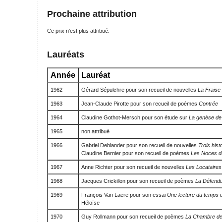
Prochaine attribution
Ce prix n'est plus attribué.
Lauréats
Année
Lauréat
1962
Gérard Sépulchre pour son recueil de nouvelles
La Fraise
1963
Jean-Claude Pirotte pour son recueil de poèmes
Contrée
1964
Claudine Gothot-Mersch pour son étude sur
La genèse d
1965
non attribué
1966
Gabriel Deblander pour son recueil de nouvelles
Trois hist
Claudine Bernier pour son recueil de poèmes
Les Noces d
1967
Anne Richter pour son recueil de nouvelles
Les Locataires
1968
Jacques Crickillon pour son recueil de poèmes
La Défend
1969
François Van Laere pour son essai
Une lecture du temps 
Héloïse
1970
Guy Rollmann pour son recueil de poèmes
La Chambre de