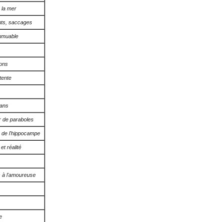
 la mer
nts, saccages
immuable
ons
tente
 ans
r de paraboles
 de l'hippocampe
t réalité
s à l'amoureuse
e