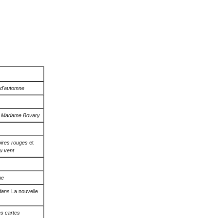
 d'automne
e Madame Bovary
oires rouges
et
u vent
ue
dans
La nouvelle
s cartes