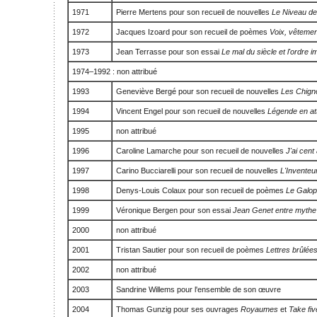
1971
Pierre Mertens pour son recueil de nouvelles
Le Niveau de
1972
Jacques Izoard pour son recueil de poèmes
Voix, vêteme
1973
Jean Terrasse pour son essai
Le mal du siècle et l'ordre 
1974–1992 : non attribué
1993
Geneviève Bergé pour son recueil de nouvelles
Les Chign
1994
Vincent Engel pour son recueil de nouvelles
Légende en at
1995
non attribué
1996
Caroline Lamarche pour son recueil de nouvelles
J'ai cent
1997
Carino Bucciarelli pour son recueil de nouvelles
L'Inventeu
1998
Denys-Louis Colaux pour son recueil de poèmes
Le Galop
1999
Véronique Bergen pour son essai
Jean Genet entre mythe e
2000
non attribué
2001
Tristan Sautier pour son recueil de poèmes
Lettres brûlée
2002
non attribué
2003
Sandrine Willems pour l'ensemble de son œuvre
2004
Thomas Gunzig pour ses ouvrages
Royaumes
et
Take fiv