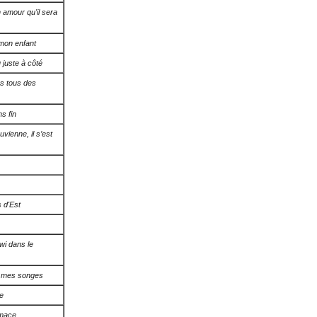
 amour qu'il sera
 mon enfant
 juste à côté
 tous des
s fin
uvienne, il s’est
 d'Est
wi dans le
e mes songes
e
imace