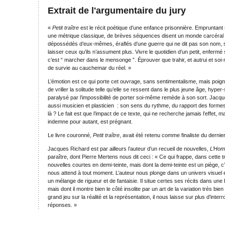
Extrait de l'argumentaire du jury
«
Petit traître
est le récit poétique d’une enfance prisonnière. Empruntan
une métrique classique, de brèves séquences disent un monde carcéral 
dépossédés d’eux-mêmes, éraflés d’une guerre qui ne dit pas son nom, 
laisser ceux qu’ils n’assument plus. Vivre le quotidien d’un petit, enfermé
c’est “ marcher dans le mensonge ”. Éprouver que trahir, et autrui et s
de survie au cauchemar du réel. »
L’émotion est ce qui porte cet ouvrage, sans sentimentalisme, mais poig
de vriller la solitude telle qu’elle se ressent dans le plus jeune âge, hyper
paralysé par l’impossibilité de porter soi-même remède à son sort. Jacq
aussi musicien et plasticien : son sens du rythme, du rapport des formes
là ? Le fait est que l’impact de ce texte, qui ne recherche jamais l’effet, m
indemne pour autant, est prégnant.
Le livre couronné,
Petit traître
, avait été retenu comme finaliste du dernie
Jacques Richard est par ailleurs l’auteur d’un recueil de nouvelles,
L’Hom
paraître, dont Pierre Mertens nous dit ceci : « Ce qui frappe, dans cette t
nouvelles courtes en demi-teinte, mais dont la demi-teinte est un piège, c’
nous attend à tout moment. L’auteur nous plonge dans un univers visuel e
un mélange de rigueur et de fantaisie. Il situe certes ses récits dans une 
mais dont il montre bien le côté insolite par un art de la variation très bi
grand jeu sur la réalité et la représentation, il nous laisse sur plus d’inte
réponses. »