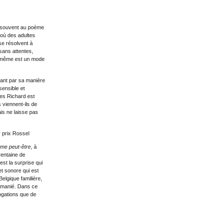
t souvent au poème
où des adultes
se résolvent à
 sans attentes,
oi-même est un mode
nant par sa manière
-sensible et
ues Richard est
 viennent-ils de
ais ne laisse pas
r prix Rossel
me peut-être
, à
rentaine de
est la surprise qui
t sonore qui est
Belgique familière,
en manié. Dans ce
rrogations que de