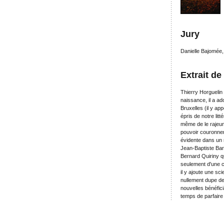
Jury
Danielle Bajomée,
Extrait de
Thierry Horguelin
naissance, il a ado
Bruxelles (il y ap
épris de notre lit
même de le rajeuni
pouvoir couronner
évidente dans un 
Jean-Baptiste Baro
Bernard Quiriny q
seulement d'une c
il y ajoute une sci
nullement dupe de
nouvelles bénéfici
temps de parfaire