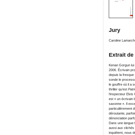
Jury
Caroline Lamarche
Extrait de
Kenan Gorgun lui a
2006. Écrivain pro
depuis la fresque 
sonde le processu
le gouffre où il a 
thriller qu’est
Patr
l‘inspecteur Elvis
est « un écrivain 
saxonne ». Il exc
particulièrement dé
déroutante, parfoi
dénonciation parf
Dans une langue f
aussi aux clichés 
inquiètent, nous d