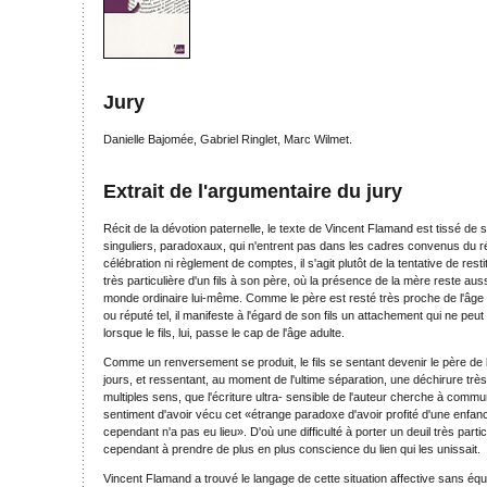
Jury
Danielle Bajomée, Gabriel Ringlet, Marc Wilmet.
Extrait de l'argumentaire du jury
Récit de la dévotion paternelle, le texte de Vincent Flamand est tissé de 
singuliers, paradoxaux, qui n'entrent pas dans les cadres convenus du réci
célébration ni règlement de comptes, il s'agit plutôt de la tentative de resti
très particulière d'un fils à son père, où la présence de la mère reste aus
monde ordinaire lui-même. Comme le père est resté très proche de l'âge
ou réputé tel, il manifeste à l'égard de son fils un attachement qui ne peu
lorsque le fils, lui, passe le cap de l'âge adulte.
Comme un renversement se produit, le fils se sentant devenir le père de 
jours, et ressentant, au moment de l'ultime séparation, une déchirure très 
multiples sens, que l'écriture ultra- sensible de l'auteur cherche à communi
sentiment d'avoir vécu cet «étrange paradoxe d'avoir profité d'une enfan
cependant n'a pas eu lieu». D'où une difficulté à porter un deuil très partic
cependant à prendre de plus en plus conscience du lien qui les unissait.
Vincent Flamand a trouvé le langage de cette situation affective sans équ