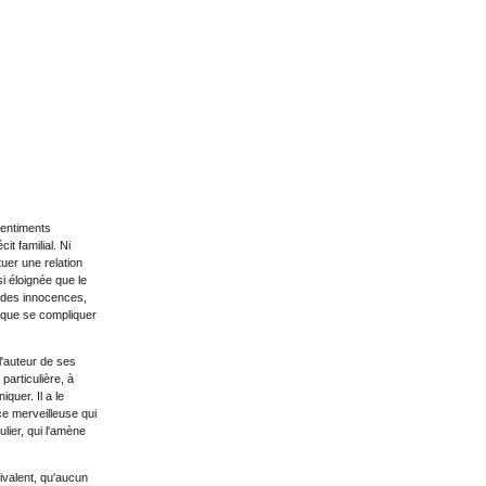
sentiments
t familial. Ni
tuer une relation
si éloignée que le
 des innocences,
t que se compliquer
l'auteur de ses
particulière, à
quer. Il a le
ce merveilleuse qui
ulier, qui l'amène
ivalent, qu'aucun