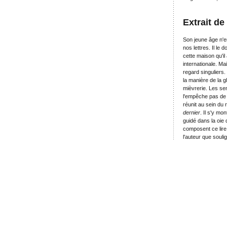
Extrait de
Son jeune âge n'
nos lettres. Il le d
cette maison qu'il
internationale. Mai
regard singuliers.
la manière de la g
mièvrerie. Les sen
l'empêche pas de 
réunit au sein du 
dernier
. Il s'y mo
guidé dans la oie 
composent ce lire
l'auteur que soulig