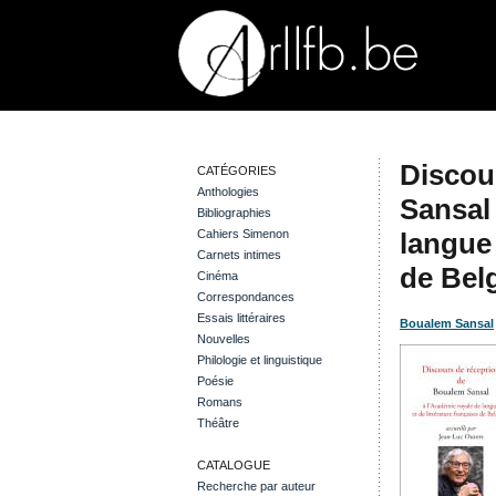
Discou
CATÉGORIES
Anthologies
Sansal
Bibliographies
Cahiers Simenon
langue 
Carnets intimes
de Bel
Cinéma
Correspondances
Essais littéraires
Boualem Sansal
Nouvelles
Philologie et linguistique
Poésie
Romans
Théâtre
CATALOGUE
Recherche par auteur