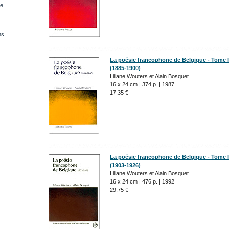
re
ns
La poésie francophone de Belgique - Tome I
(1885-1900)
Liliane Wouters et Alain Bosquet
16 x 24 cm | 374 p. | 1987
17,35 €
La poésie francophone de Belgique - Tome I
(1903-1926)
Liliane Wouters et Alain Bosquet
16 x 24 cm | 476 p. | 1992
29,75 €