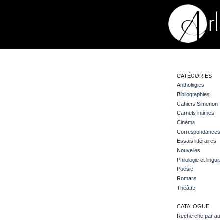
CATÉGORIES
Anthologies
Bibliographies
Cahiers Simenon
Carnets intimes
Cinéma
Correspondances
Essais littéraires
Nouvelles
Philologie et lingui
Poésie
Romans
Théâtre
CATALOGUE
Recherche par au