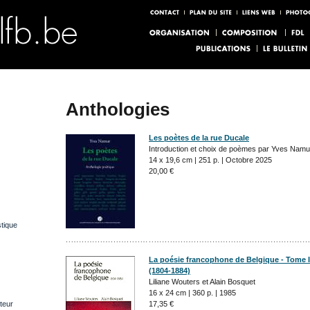
Anthologies
Les poètes de la rue Ducale
Introduction et choix de poèmes par Yves Namu
14 x 19,6 cm | 251 p. | Octobre 2025
20,00 €
stique
La poésie francophone de Belgique - Tome I
(1804-1884)
Liliane Wouters et Alain Bosquet
16 x 24 cm | 360 p. | 1985
teur
17,35 €