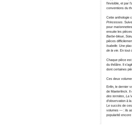
l'invisible, et par
conventions du th
Cette anthologie 
Princesses
. Suiv
pour marionnettes
ensuite les pièce
Barbe-bleue
,
Sœur
pièces difficileme
Isabelle
. Une plac
de la vie
. En tout 
Chaque pièce est r
du théâtre. Il s'ag
dont certaines pi
Ces deux volumes
Enfin, le dernier 
de Maeterlinck. Il
des termites
,
La V
d'observation à la 
Le succès de ces
volumes — : ils a
popularité encore