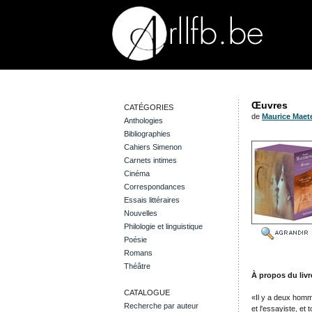
Œuvres
CATÉGORIES
de
Maurice Maete
Anthologies
Bibliographies
Cahiers Simenon
Carnets intimes
Cinéma
Correspondances
Essais littéraires
Nouvelles
Philologie et linguistique
Poésie
Romans
Théâtre
À propos du livr
CATALOGUE
«Il y a deux homm
Recherche par auteur
et l'essayiste, et