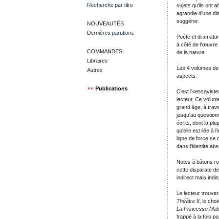
Recherche par titre
sujets qu'ils ont 
agrandie d'une dim
suggérer.
NOUVEAUTÉS
Dernières parutions
Poète et dramatur
à côté de l'œuvre
COMMANDES
de la nature.
Libraires
Les 4 volumes d
Autres
aspects.
Publications
C'est l'«essayist
lecteur. Ce volume
grand âge, à trav
jusqu'au questio
écrits, dont la plu
qu'elle est liée à
ligne de force se 
dans l'identité ab
Notes à bâtons r
cette disparate d
indirect mais indi
Le lecteur trouve
Théâtre II
, le cho
La Princesse Mal
frappé à la fois p