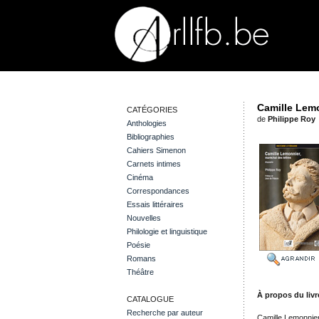
Camille Lemo
CATÉGORIES
de
Philippe Roy
Anthologies
Bibliographies
Cahiers Simenon
Carnets intimes
Cinéma
Correspondances
Essais littéraires
Nouvelles
Philologie et linguistique
Poésie
Romans
Théâtre
À propos du livr
CATALOGUE
Recherche par auteur
Camille Lemonnier