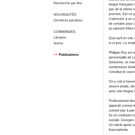
Recherche par titre
langue française d
pas de la même no
proches. Est-ce pa
NOUVEAUTÉS
s’adresser à un va
Dernières parutions
de certains pour 
lui valurent d’êtr
COMMANDES
Libraires
Quoi qu’il en soit,
à ce jour, s’y empl
Autres
Philippe Roy est 
Publications
personnalité de L
Sorbonne, ne manq
nombreuses études
constitue le cour
On y voit à l’oeuv
oeuvre ample, div
avec une fougue n
Professionnel des 
apparaît comme le 
suivant pas à pas
fut un continuel c
sociale. Georges 
Un siècle après sa
francophonie.