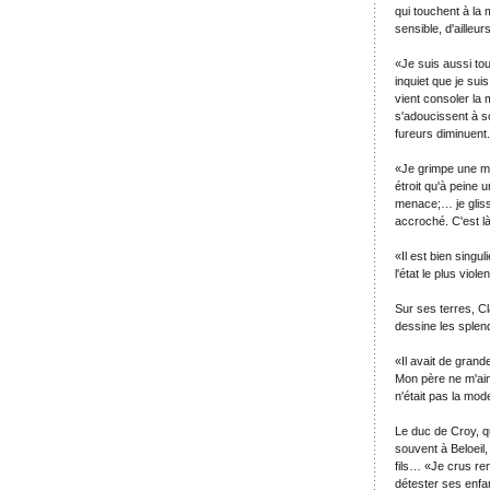
qui touchent à la 
sensible, d'ailleur
«Je suis aussi tou
inquiet que je suis
vient consoler la m
s'adoucissent à so
fureurs diminuent
«Je grimpe une mo
étroit qu'à peine 
menace;… je gliss
accroché. C'est l
«Il est bien singu
l'état le plus viol
Sur ses terres, Cl
dessine les splend
«Il avait de grand
Mon père ne m'aim
n'était pas la mod
Le duc de Croy, q
souvent à Beloeil
fils… «Je crus rem
détester ses enfa