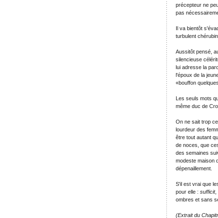
précepteur ne peut 
pas nécessairemen
Il va bientôt s'éva
turbulent chérubin
Aussitôt pensé, a
silencieuse céléri
lui adresse la paro
l'époux de la jeu
«bouffon quelques 
Les seuls mots qu
même duc de Croy 
On ne sait trop c
lourdeur des femm
être tout autant q
de noces, que ces
des semaines suiva
modeste maison d'e
dépenaillement.
S'il est vrai que 
pour elle :
sufficit
,
ombres et sans se
(Extrait du Chapitr