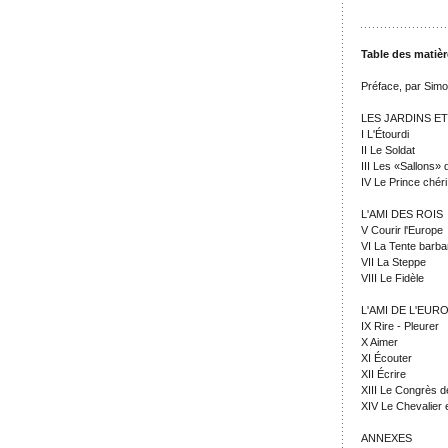
Table des matiè
Préface, par Sim
LES JARDINS ET
I L'Étourdi
II Le Soldat
III Les «Sallons»
IV Le Prince chéri
L'AMI DES ROIS
V Courir l'Europe
VI La Tente barb
VII La Steppe
VIII Le Fidèle
L'AMI DE L'EUR
IX Rire - Pleurer
X Aimer
XI Écouter
XII Écrire
XIII Le Congrès d
XIV Le Chevalier e
ANNEXES