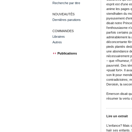
Recherche par titre
esprit est d'une e
anime les pages q
stendhalien du mot 
NOUVEAUTÉS
joyeusement d'ent
Dernières parutions
disait notre Prince
l'enthousiasme n'a
COMMANDES
parfois certains p
Libraires
admirablement la g
déconcertante féro
Autres
pieds plantés ded
une abondance de 
Publications
nécessairement plu
– que «l'humeur, l
pauvreté. Des témo
«puait fort». Il a
son lit pour mendi
contradictoires; m
Deroisin, la secon
Emerson disait que
résumer la vertu d
Lire un extrait
L'enfance? Mais c'
haïr ses enfants.