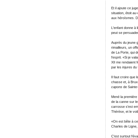
Et il ajoute ce ju
situation, étoit au
aux héroïsmes. De 
L'enfant donne à l
peut se persuader d
Auprès du jeune 
rimailleurs, un of
de La Porte, qui d
l'esprit. «Si je v
XII me rendaient f
par les injures du
Il faut croire que 
chasse et, à Bruxe
capons
de Sainte
Mené la première f
de la canne sur l
carrosse s'est em
Thérèse, et le vo
«On est bête à cet 
Charles de Ligne
C'est surtout l'év