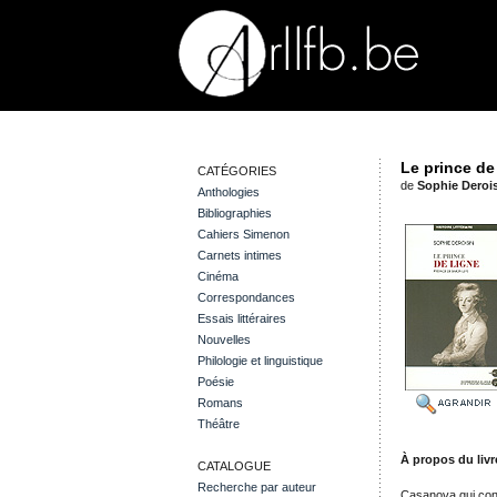
Le prince de
CATÉGORIES
de
Sophie Deroi
Anthologies
Bibliographies
Cahiers Simenon
Carnets intimes
Cinéma
Correspondances
Essais littéraires
Nouvelles
Philologie et linguistique
Poésie
Romans
Théâtre
À propos du livr
CATALOGUE
Recherche par auteur
Casanova qui conna