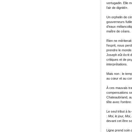
vertugadin. Elle m
l'air de dignité».
Un orphelin de ci
gouverneurs futil
d'eaux mélancoliq
maître de céans.
Rien ne mériterait
l'esprit, nous pe
prendre le monde à
Joseph eût écrit 
critiques et de ps
interprétations.
Mais non : le temp
au cœur et au cor
À ces mauvais tra
compensations sei
Chateaubriand, au
tête avec l'ombr
Le seul tribut à l
:
Moi, le jour, Moi, 
devant cet être so
Ligne prend soin 