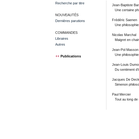
Recherche par titre
Jean-Baptiste Ba
Une certaine phil
NOUVEAUTÉS
Frédéric Saenen
Dernières parutions
Une philosophie 
COMMANDES
Nicolas Marchal
Libraires
Maigret en chai
Autres
Jean-Pol Masson
Une philosophie 
Publications
Jean-Louis Dumor
Du sentiment d’im
Jacques De Deck
Simenon philosop
Paul Mercier
Tout au long de sa