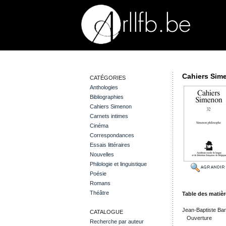
Cahiers Sim
CATÉGORIES
Anthologies
Bibliographies
Cahiers Simenon
Carnets intimes
Cinéma
Correspondances
Essais littéraires
Nouvelles
Philologie et linguistique
Poésie
Romans
Théâtre
Table des matiè
Jean-Baptiste Ba
CATALOGUE
Ouverture
Recherche par auteur