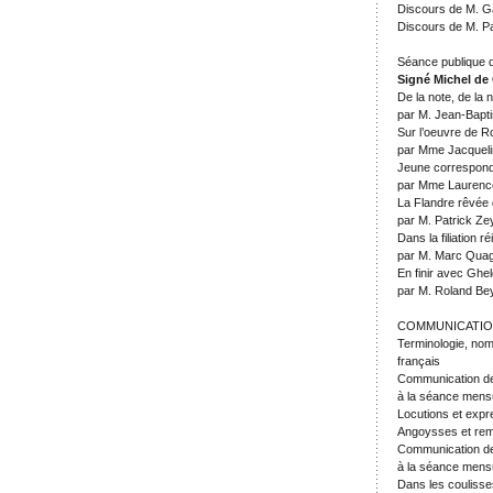
Discours de M. Ga
Discours de M. P
Séance publique 
Signé Michel de
De la note, de la 
par M. Jean-Bapti
Sur l’oeuvre de 
par Mme Jacqueli
Jeune correspond
par Mme Laurenc
La Flandre rêvée
par M. Patrick Ze
Dans la filiation
par M. Marc Qua
En finir avec Ghe
par M. Roland Be
COMMUNICATI
Terminologie, nom
français
Communication de
à la séance mensu
Locutions et expr
Angoysses et rem
Communication de
à la séance mensu
Dans les couliss