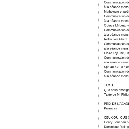
Communication d
à la séance mensu
Mythologie et po
Communication d
à la séance mens
Octave Mirbeau vi
Communication de
à la séance mens
Retrouver Albert
Communication d
à la séance mens
Claire Lejeune, u
Communication d
à la séance mens
Spa au XVIIIe sièc
Communication de
à la séance mens
TEXTE
Que nous enseig
Texte de M. Phili
PRIX DE L'ACAD
Palmarès
CEUX QUI OUS 
Henry Bauchau p
Dominique Rolin 