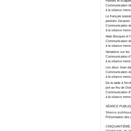
Plumes et scalpel
Communication de
à la séance mensu
Le français popula
parisien Jacques
Communication de
à la séance mensu
Alain Bosquet et l
Communication de
à la séance mens
Variations sur les
Communication d
à la séance mensu
Les deux Jean d
Communication d
à la séance mensu
De la table à l'écr
pot-au-feu de Dod
Communication d
à la séance mensu
SÉANCE PUBLI
Séance publique
Présentation des 
CINQUANTIÈME 