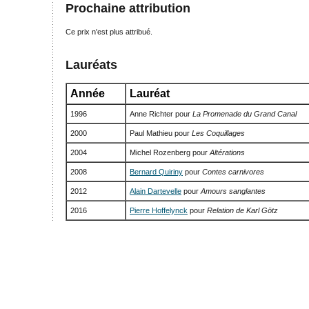
Prochaine attribution
Ce prix n'est plus attribué.
Lauréats
Année
Lauréat
1996
Anne Richter pour
La Promenade du Grand Canal
2000
Paul Mathieu pour
Les Coquillages
2004
Michel Rozenberg pour
Altérations
2008
Bernard Quiriny
pour
Contes carnivores
2012
Alain Dartevelle
pour
Amours sanglantes
2016
Pierre Hoffelynck
pour
Relation de Karl Götz