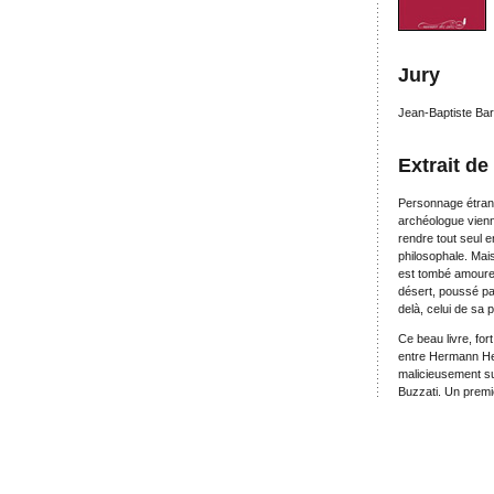
Jury
Jean-Baptiste Bar
Extrait de
Personnage étrange
archéologue vienn
rendre tout seul en
philosophale. Mais
est tombé amoureux
désert, poussé pa
delà, celui de sa 
Ce beau livre, fort
entre Hermann Hes
malicieusement su
Buzzati. Un premi