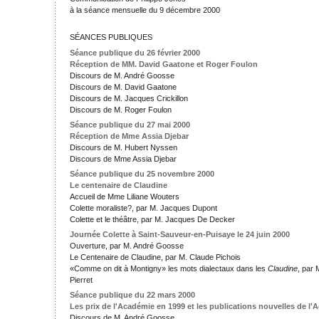
à la séance mensuelle du 9 décembre 2000
SÉANCES PUBLIQUES
Séance publique du 26 février 2000
Réception de MM. David Gaatone et Roger Foulon
Discours de M. André Goosse
Discours de M. David Gaatone
Discours de M. Jacques Crickillon
Discours de M. Roger Foulon
Séance publique du 27 mai 2000
Réception de Mme Assia Djebar
Discours de M. Hubert Nyssen
Discours de Mme Assia Djebar
Séance publique du 25 novembre 2000
Le centenaire de Claudine
Accueil de Mme Liliane Wouters
Colette moraliste?, par M. Jacques Dupont
Colette et le théâtre, par M. Jacques De Decker
Journée Colette à Saint-Sauveur-en-Puisaye le 24 juin 2000
Ouverture, par M. André Goosse
Le Centenaire de Claudine, par M. Claude Pichois
«Comme on dit à Montigny» les mots dialectaux dans les
Claudine
, par
Pierret
Séance publique du 22 mars 2000
Les prix de l'Académie en 1999 et les publications nouvelles de l
Discours de M. André Goosse