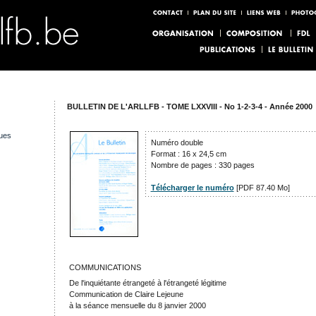
BULLETIN DE L'ARLLFB - TOME LXXVIII - No 1-2-3-4 - Année 2000
ues
Numéro double
Format : 16 x 24,5 cm
Nombre de pages : 330 pages
Télécharger le numéro
[PDF 87.40 Mo]
COMMUNICATIONS
De l'inquiétante étrangeté à l'étrangeté légitime
Communication de Claire Lejeune
à la séance mensuelle du 8 janvier 2000