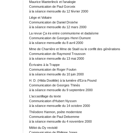
Maurice Maeterlinck et l'analogie
Communication de Paul Gorceix
à la séance mensuelle du 12 février 2000
Liège et Voltaire
Communication de Daniel Droixhe
à la séance mensuelle du 12 mars 2000
La revue
Ça ira
entre communisme et dadaïsme
Communication de Georges-Henri Dumont
à la séance mensuelle du 8 avril 2000
Mme de Charrière et Mme de Staël ou le conflit des générations
Communication de Raymond Trousson
à la séance mensuelle du 13 mai 2000
Écrivains à la Trappe
Communication de Roger Foulon
à la séance mensuelle du 10 juin 2000
H. D. (Hilda Doolittle) à la lumière d'Ezra Pound
Communication de Georges Thinès
à la séance mensuelle du 9 septembre 2000
L'accastillage du texte
Communication d'Hubert Nyssen
à la séance mensuelle du 14 octobre 2000
Théodore Hannon, poète moderniste
Communication de Paul Delsemme
à la séance mensuelle du 4 novembre 2000
Mélot du Dy revisité
Communication de Philippe Jones