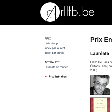
Prix E
PRIX
Liste des prix
Index par lauréat
Lauréate
Index par année
Frans De Haes p
ACTUALITÉ
Éditions Labor, co
Lauréats de l'année
2008).
Prix littéraires