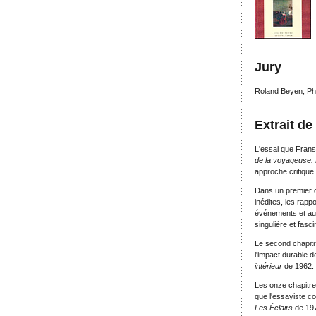
Jury
Roland Beyen, Ph
Extrait de
L'essai que Frans
de la voyageuse.
approche critique
Dans un premier c
inédites, les rapp
événements et aux
singulière et fasci
Le second chapitre
l'impact durable 
intérieur
de 1962.
Les onze chapitre
que l'essayiste c
Les Éclairs
de 197