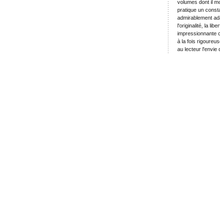
volumes dont il m
pratique un consta
admirablement adap
l'originalité, la l
impressionnante c
à la fois rigoure
au lecteur l'envie