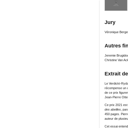
Jury
Véronique Bergen
Autres fin
Jeremie Brugido
Christine Van Ac
Extrait d
Le Verdickt-Ryda
récompense un ou
de ce prix figure
Jean-Pierre Otte,
Ce prix 2021 est
des abeilles
, par
450 pages. Pierre
auteur de plusie
Cet essai entend 