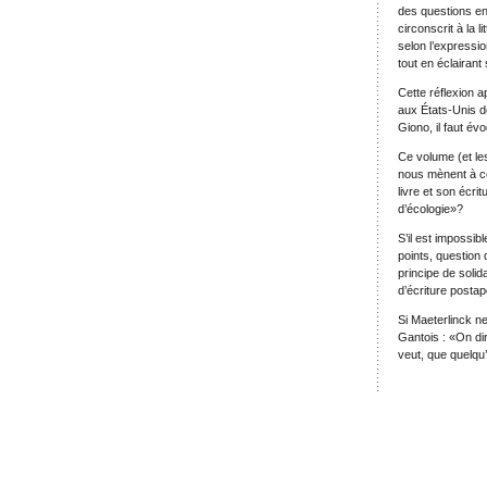
des questions en
circonscrit à la 
selon l’expressio
tout en éclairant
Cette réflexion a
aux États-Unis d
Giono, il faut év
Ce volume (et le
nous mènent à cet
livre et son écri
d’écologie»?
S’il est impossib
points, question d
principe de solida
d’écriture posta
Si Maeterlinck ne 
Gantois : «On dira
veut, que quelqu’