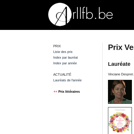
Prix V
PRIX
Liste des prix
Index par lauréat
Lauréate
Index par année
Vinciane Despret
ACTUALITÉ
Lauréats de l'année
Prix littéraires