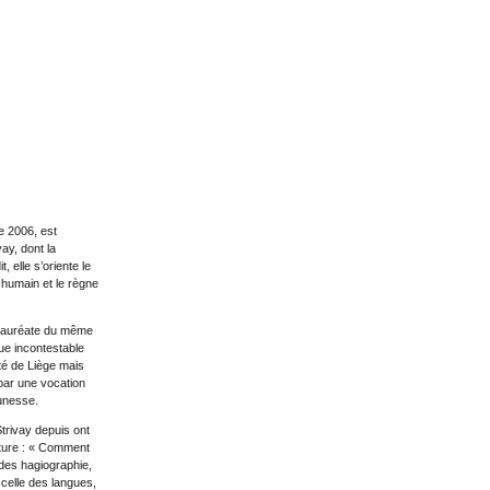
e 2006, est
vay, dont la
, elle s’oriente le
 humain et le règne
t lauréate du même
que incontestable
sité de Liège mais
 par une vocation
eunesse.
trivay depuis ont
rture : « Comment
des hagiographie,
 celle des langues,