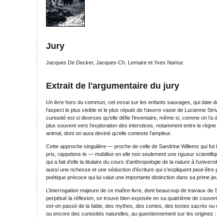
Jury
Jacques De Decker, Jacques-Ch. Lemaire et Yves Namur.
Extrait de l'argumentaire du jury
Un livre hors du commun, cet essai sur les enfants sauvages, qui date d
l’aspect le plus visible et le plus réputé de l’œuvre vaste de Lucienne Stri
curiosité est si diverses qu’elle défie l’inventaire, même si, comme on l’a dit
plus souvent vers l’exploration des interstices, notamment entre le règne
animal, dont on aura deviné qu’elle conteste l’ampleur.
Cette approche singulière — proche de celle de Sandrine Willems qui fu
prix, rappelons-le — mobilise en elle non seulement une rigueur scientifi
qui a fait d’elle la titulaire du cours d’anthropologie de la nature à l’univer
aussi une richesse et une séduction d’écriture qui s’expliquent peut-être
poétique précoce qui lui valut une importante distinction dans sa prime j
L’interrogation majeure de ce maître-livre, dont beaucoup de travaux de S
perpétué la réflexion, se trouve bien exposée en sa quatrième de couve
est-on passé de la fable, des mythes, des contes, des textes sacrés ou 
ou encore des curiosités naturelles, au questionnement sur les origines :