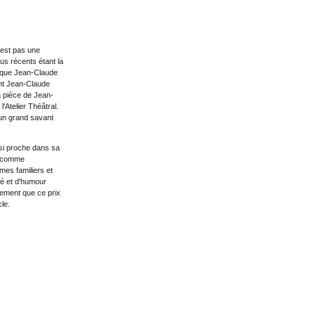
n'est pas une
us récents étant la
, que Jean-Claude
ent Jean-Claude
la pièce de Jean-
'Atelier Théâtral.
d'un grand savant
si proche dans sa
s comme
mes familiers et
té et d'humour
èrement que ce prix
le.