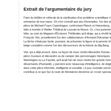
Extrait de l'argumentaire du jury
Faire du théâtre le véhicule de la clarification d'un problème scientifique 
entreprise de tout repos. On n'en connaît que peu d'exemples, l'un des pl
pièce de Michael Frayn
Copenhague
, confrontant Planck et Heisenberg
Idée a montée à l'Atelier Théâtral de Louvain-la-Neuve. Or, c'est justem
Idée, au sein du Magasin d'Écritures Théâtrales qu'il dirige, qui a révélé 
François Viot, actuellement l'un des collaborateurs d'Armand Delcampe à l
La tâche n'était pas facile, pourtant, de présenter la figure et la pensée 
belge considéré comme l'un des découvreurs de la théorie du Big Bang.
Viot, qui a déjà prouvé, dans sa façon de nous rendre Alexandre Dumas 
pièce
Gustave et Alexandre
ou de camper des personnages historique
Washington ou La Fayette, qu'il avait l'art de nous rendre les grands hom
désarmants d'humanité, y parvient avec beaucoup d'intelligence, de doig
dans cette pièce informée, intelligente et sensible. Le jury souhaite sinc
contribue à ce que
Sur la route de Montalcino
devienne un «vrai» spectac