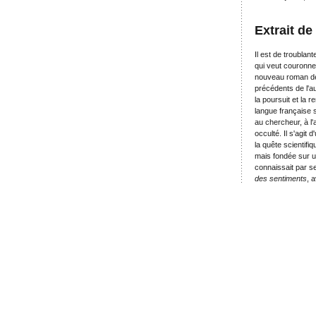
Extrait de
Il est de troublan
qui veut couronner
nouveau roman de 
précédents de l'a
la poursuit et la 
langue française 
au chercheur, à l
occulté. Il s'agit 
la quête scientifi
mais fondée sur u
connaissait par 
des sentiments
, 