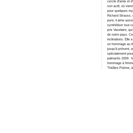
cercle d'amis et d
son actif, où vie
pour quelques myt
Richard Strauss,
pure, il aime auss
synthétiser tout 
prix Vaxelaire, q
de notre pays. Ce
inclinations. Elle
un hommage au thé
jusqu'à présent, au
spécialement pour 
palmarès 2009 : M
hommage à l'immen
Théâtre Poème, à 