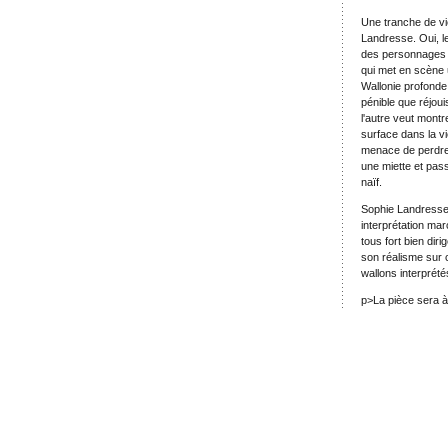
Une tranche de vie
Landresse. Oui, le 
des personnages r
qui met en scène 
Wallonie profonde,
pénible que réjou
l'autre veut montr
surface dans la vi
menace de perdre 
une miette et pas
naïf.
Sophie Landresse j
interprétation ma
tous fort bien diri
son réalisme sur 
wallons interprét
p>La pièce sera à l