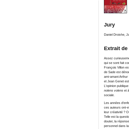
Jury
Daniel Droixhe, 
Extrait de
Assez curieusement
qui se sont fait c
François Villon e
de Sade est dénom
ami-amant Arthur R
et Jean Genet est
L'opinion publique
nolens volens
et à
sociale.
Les années d'enfe
ces auteurs ont-e
leur créativité ?
Telle est la quest
douter, la réponse
personnel dans la 