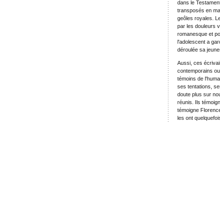
dans le Testament
transposés en mati
geôles royales. L
par les douleurs 
romanesque et po
l'adolescent a ga
déroulée sa jeun
Aussi, ces écriva
contemporains ou 
témoins de l'huma
ses tentations, s
doute plus sur no
réunis. Ils témoi
témoigne Florence
les ont quelquefoi