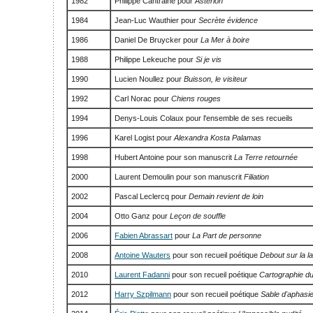
1982
Philippe Cantraine pour
Astérion
1984
Jean-Luc Wauthier pour
Secrète évidence
1986
Daniel De Bruycker pour
La Mer à boire
1988
Philippe Lekeuche pour
Si je vis
1990
Lucien Noullez pour
Buisson, le visiteur
1992
Carl Norac pour
Chiens rouges
1994
Denys-Louis Colaux pour l'ensemble de ses recueils
1996
Karel Logist pour
Alexandra Kosta Palamas
1998
Hubert Antoine pour son manuscrit
La Terre retournée
2000
Laurent Demoulin pour son manuscrit
Filiation
2002
Pascal Leclercq pour
Demain revient de loin
2004
Otto Ganz pour
Leçon de souffle
2006
Fabien Abrassart
pour
La Part de personne
2008
Antoine Wauters
pour son recueil poétique
Debout sur la l
2010
Laurent Fadanni
pour son recueil poétique
Cartographie du
2012
Harry Szpilmann
pour son recueil poétique
Sable d'aphasi