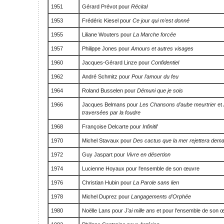
1951
Gérard Prévot pour
Récital
1953
Frédéric Kiesel pour
Ce jour qui m'est donné
1955
Liliane Wouters pour
La Marche forcée
1957
Philippe Jones pour
Amours et autres visages
1960
Jacques-Gérard Linze pour
Confidentiel
1962
André Schmitz pour
Pour l'amour du feu
1964
Roland Busselen pour
Démuni que je sois
1966
Jacques Belmans pour
Les Chansons d'aube meurtrier
et
traversées par la foudre
1968
Françoise Delcarte pour
Infinitif
1970
Michel Stavaux pour
Des cactus que la mer rejettera dema
1972
Guy Jaspart pour
Vivre en désertion
1974
Lucienne Hoyaux pour l'ensemble de son œuvre
1976
Christian Hubin pour
La Parole sans lien
1978
Michel Duprez pour
Langagements d'Orphée
1980
Noëlle Lans pour
J'ai mille ans
et pour l'ensemble de son 