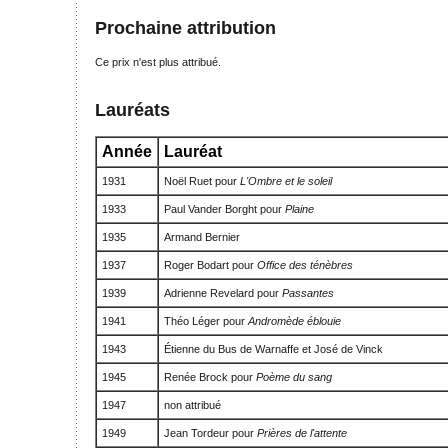
Prochaine attribution
Ce prix n'est plus attribué.
Lauréats
Année
Lauréat
1931
Noël Ruet pour
L'Ombre et le soleil
1933
Paul Vander Borght pour
Plaine
1935
Armand Bernier
1937
Roger Bodart pour
Office des ténèbres
1939
Adrienne Revelard pour
Passantes
1941
Théo Léger pour
Andromède éblouie
1943
Étienne du Bus de Warnaffe et José de Vinck
1945
Renée Brock pour
Poème du sang
1947
non attribué
1949
Jean Tordeur pour
Prières de l'attente