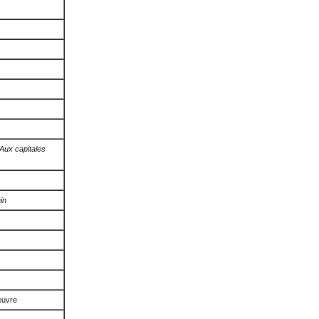
Aux capitales
in
œuvre