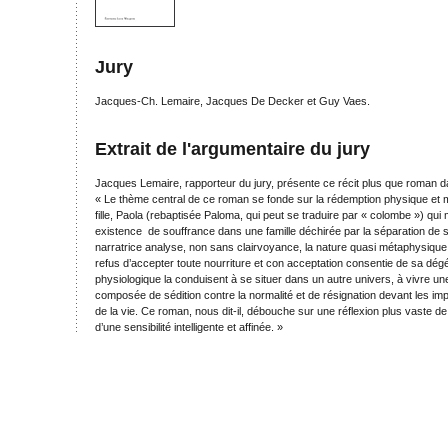
Jury
Jacques-Ch. Lemaire, Jacques De Decker et Guy Vaes.
Extrait de l'argumentaire du jury
Jacques Lemaire, rapporteur du jury, présente ce récit plus que roman 
« Le thème central de ce roman se fonde sur la rédemption physique et 
fille, Paola (rebaptisée Paloma, qui peut se traduire par « colombe ») qu
existence de souffrance dans une famille déchirée par la séparation de 
narratrice analyse, non sans clairvoyance, la nature quasi métaphysiqu
refus d’accepter toute nourriture et con acceptation consentie de sa d
physiologique la conduisent à se situer dans un autre univers, à vivre une
composée de sédition contre la normalité et de résignation devant les imp
de la vie. Ce roman, nous dit-il, débouche sur une réflexion plus vaste de
d’une sensibilité intelligente et affinée. »