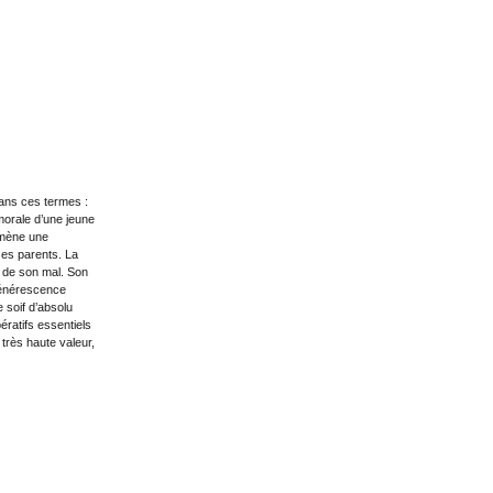
dans ces termes :
morale d’une jeune
i mène une
ses parents. La
e de son mal. Son
égénérescence
 soif d’absolu
ératifs essentiels
 très haute valeur,