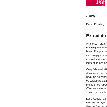
Jury
Daniel Droixhe, 
Extrait de
Ariane Le Fort a, 
magnifique nouveau
fatale. Rompre une 
vient tragiquemen
ces réflexions pro
jours et de nos a
Ce qu'elle avait d
dans la mémoire 
Beau-fils
ne sont p
ne va pas se qui
même si les rappor
C'est sur cette i
sonate de Schube
Lucie Cauwe l'a s
finesse, de façon 
dans le
Journal d