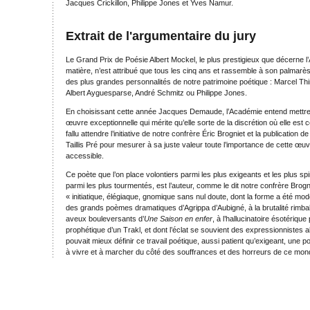
Jacques Crickillon, Philippe Jones et Yves Namur.
Extrait de l'argumentaire du jury
Le Grand Prix de Poésie Albert Mockel, le plus prestigieux que décerne 
matière, n’est attribué que tous les cinq ans et rassemble à son palmar
des plus grandes personnalités de notre patrimoine poétique : Marcel Thi
Albert Ayguesparse, André Schmitz ou Philippe Jones.
En choisissant cette année Jacques Demaude, l’Académie entend mettre
œuvre exceptionnelle qui mérite qu’elle sorte de la discrétion où elle est c
fallu attendre l’initiative de notre confrère Éric Brogniet et la publication d
Taillis Pré pour mesurer à sa juste valeur toute l’importance de cette œ
accessible.
Ce poète que l’on place volontiers parmi les plus exigeants et les plus spi
parmi les plus tourmentés, est l’auteur, comme le dit notre confrère Brogn
« initiatique, élégiaque, gnomique sans nul doute, dont la forme a été mod
des grands poèmes dramatiques d’Agrippa d’Aubigné, à la brutalité rimba
aveux bouleversants d’
Une Saison en enfer
, à l’hallucinatoire ésotérique
prophétique d’un Trakl, et dont l’éclat se souvient des expressionnistes 
pouvait mieux définir ce travail poétique, aussi patient qu’exigeant, une p
à vivre et à marcher du côté des souffrances et des horreurs de ce mon