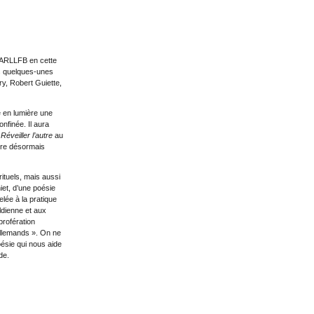
l’ARLLFB en cette
ès quelques-unes
ry, Robert Guiette,
 en lumière une
onfinée. Il aura
e
Réveiller l’autre
au
uvre désormais
rituels, mais aussi
iet, d’une poésie
elée à la pratique
ldienne et aux
 profération
allemands ». On ne
oésie qui nous aide
de.