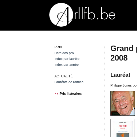
Grand 
PRIX
Liste des prix
2008
Index par lauréat
Index par année
Lauréat
ACTUALITÉ
Lauréats de l'année
Philippe Jones po
Prix littéraires