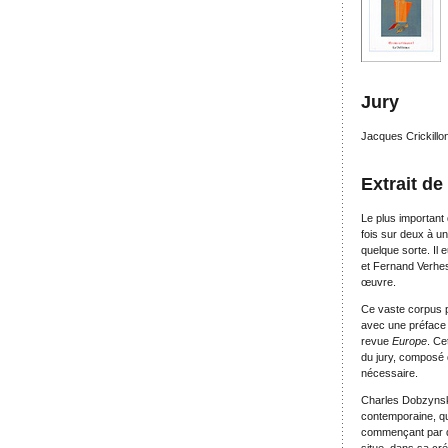
Jury
Jacques Crickillo
Extrait de
Le plus important 
fois sur deux à u
quelque sorte. Il
et Fernand Verhese
œuvre.
Ce vaste corpus po
avec une préface 
revue
Europe
. Ce
du jury, composé d
nécessaire.
Charles Dobzynski
contemporaine, qui
commençant par déc
situe, dans sa cr