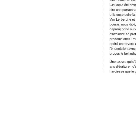
Claudel a été amb
dire une personnali
officieuse celle-là
Van Lerberghe et 
poésie, nous dit-i
caparaçonné ou va
d'atteindre sa pro
prosodie chez Phi
opéré entre vers e
l'énonciation avec
propos le bel aph
Une œuvre qui s'ép
ans d'écriture : c
hardiesse que le p