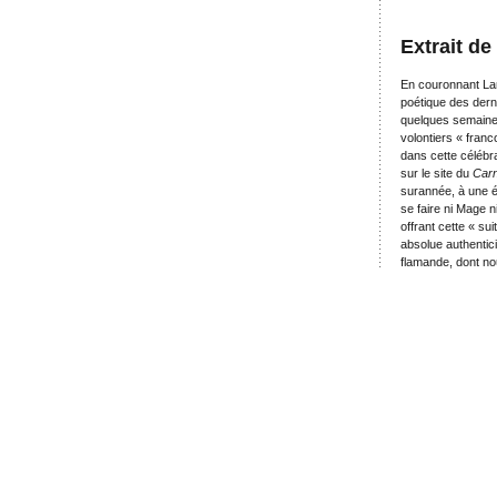
Extrait de
En couronnant Lam
poétique des derni
quelques semaines.
volontiers « fran
dans cette célébra
sur le site du
Carn
surannée, à une ép
se faire ni Mage 
offrant cette « su
absolue authentici
flamande, dont no