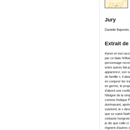
Jury
Danielle Bajomée
Extrait de
Karen et moi
racon
par ce biais l’inf
personnage recon
entre autres fait 
apparence
, son s
de famille », il a
en conjurer les t
en germe, le propo
d’abord une confid
l’éloigne de la si
comme l’indique P
dorénavant, après
suivirent, le « de
que se saisit Nat
cinéaste hongrois
je dis que celle-c
règnent d’autres 