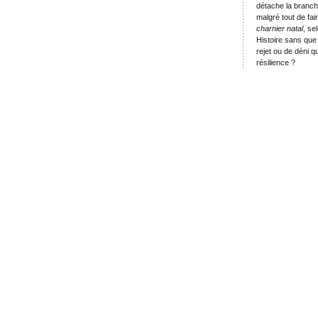
détache la branche
malgré tout de fa
charnier natal
, se
Histoire sans que
rejet ou de déni q
résilience ?