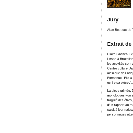
Jury
Alain Bosquet de
Extrait de
Claire Gatineau, 
l’Insas à Bruxell
les activités sont 
Centre culturel J
ainsi que des ada
Emmanuel. Elle a 
écrire sa pièce
Au
La pièce primée,
monologues «où s’e
fragilité des être
d’un rapport au m
saisit à leur nais
personnages attac