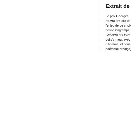
Extrait de
Le prix Georges L
œuvre est-elle un
l’enjeu de ce choi
hésité longtemps. 
Chanvre et Lierre
qui s’y meut avec 
d’homme, et nous 
poétesse prodige, 