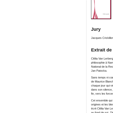
Jury
Jacques Crickill
Extrait de
Clélia Van Lerberg
philosophie à Nam
National de la Re
Jan Patocka.
Sans temps ni cœur
de Maurice Blancho
chaque jour qui vi
dans son silence, 
fin, vers les fo
Cet ensemble qui 
origines et les b
écrit Clélia Van 
au fond de soi. J'i