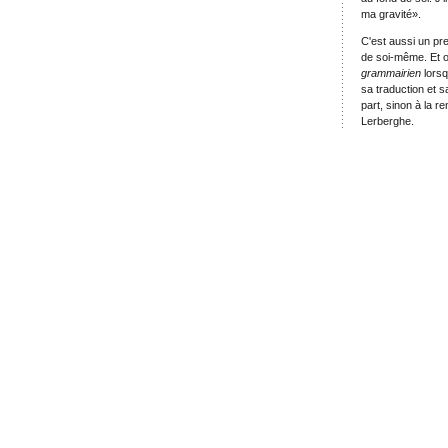
ma gravité».
C'est aussi un pre
de soi-même. Et o
grammairien
lorsq
sa traduction et s
part, sinon à la r
Lerberghe.