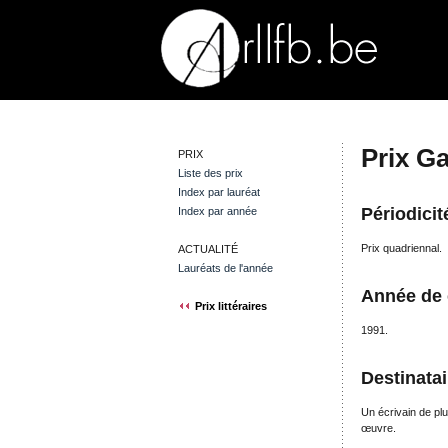
Prix G
PRIX
Liste des prix
Index par lauréat
Périodicit
Index par année
Prix quadriennal.
ACTUALITÉ
Lauréats de l'année
Année de 
Prix littéraires
1991.
Destinatai
Un écrivain de pl
œuvre.