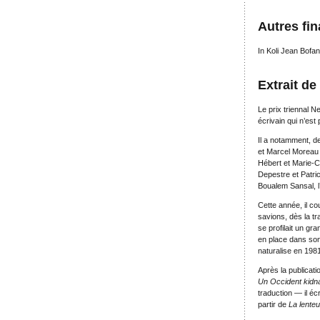
Autres fin
In Koli Jean Bofa
Extrait de
Le prix triennal 
écrivain qui n’est
Il a notamment, d
et Marcel Moreau 
Hébert et Marie-C
Depestre et Patri
Boualem Sansal, 
Cette année, il c
savions, dès la t
se profilait un gra
en place dans son 
naturalise en 198
Après la publicati
Un Occident kidn
traduction — il é
partir de
La lenteu