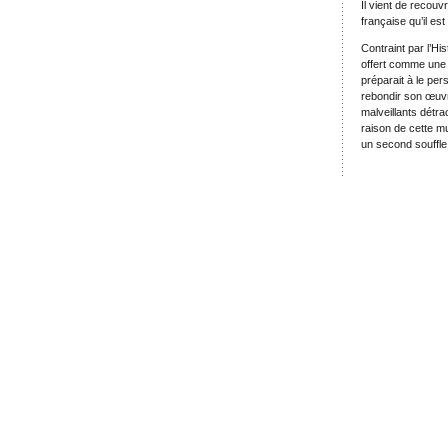
Il vient de recouv
française qu’il est
Contraint par l’Hi
offert comme une 
préparait à le pers
rebondir son œuvre
malveillants détr
raison de cette mu
un second souffle.