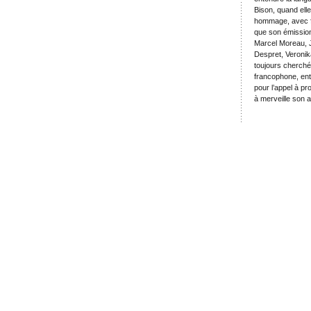
Bison, quand elle
hommage, avec fi
que son émission
Marcel Moreau, J
Despret, Veronik
toujours cherché,
francophone, ent
pour l’appel à pro
à merveille son a