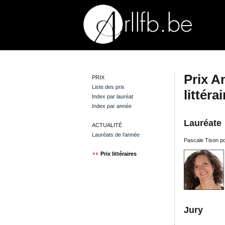
Prix A
PRIX
Liste des prix
littéra
Index par lauréat
Index par année
Lauréate
ACTUALITÉ
Lauréats de l'année
Pascale Tison pou
Prix littéraires
Jury