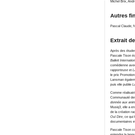
Michel Brix, An
Autres fin
Pascal Claude, 
Extrait d
Après des études 
Pascale Tison écr
Ballett Internati
comédienne avec 
rapporteuse
et
L
le prix Promotion
Lansman égalem
puis elle publie
L
Comme réalisatric
Communauté des
donnée aux ani
Musiq3, elle a e
de la création ra
Ouï Dire
, ce qui
documentaires et
Pascale Tison co
entendre la lang