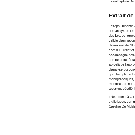
Jean-Baptiste Bar
Extrait de
Joseph Duhamel es
des analystes les p
des Lettres, créée 
cellule d’animatio
défense et de l’ill
chef du
Carnet et 
accompagne notre 
compétence. Jose
au-delà de l’appr
d’analyse qui conv
que Joseph tradui
monographiques, I
membres de notre 
a surtout détaillé
Très attentif à la
stylistiques, com
Caroline De Muld