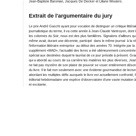
Jean-Baptiste Baronian, Jacques De Decker et Liliane Wouters.
Extrait de l'argumentaire du jury
Le prix André Gascht ayant pour vocation de distinguer un critique littéra
journalistique du terme, il va cette année à Jean-Claude Vantroyen, dont 
les colonnes du
Soir
, nous est des plus familières. Signalons d’ailleurs q
même avait, durant une décennie, participé dans le même journal à la r
l’information littéraire entreprise au début des années 70. Intégrée par la 
supplément «MAD», l’actualité des livres a été ultérieurement concentré
spécial aux destinées duquel le lauréat de ce jour préside à présent. Gra
qui a abordé au cours de sa carrière les matières les plus diverses, Je
ne fait pas mystère de son plaisir de pouvoir se vouer entièrement désorm
du livre. Il le fait non seulement avec une évidente gourmandise de lectu
abordant les multiples défis auxquels le livre est actuellement confronté, 
éditorial hebdomadaire une espèce d’observatoire d’une vaste mutation à l
et excitante.