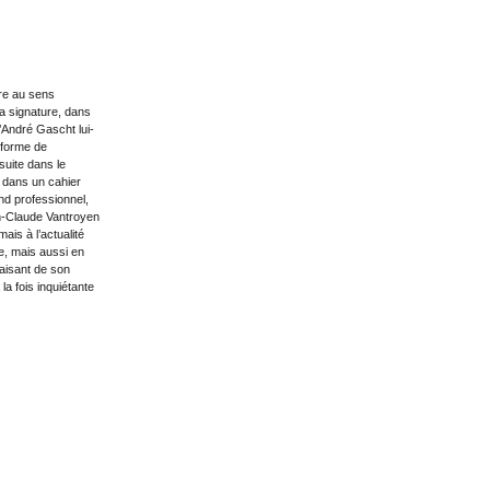
ire au sens
la signature, dans
u’André Gascht lui-
éforme de
suite dans le
e dans un cahier
nd professionnel,
an-Claude Vantroyen
ais à l’actualité
re, mais aussi en
faisant de son
a fois inquiétante