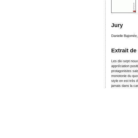
Jury
Danielle Bajomée
Extrait de
Les dix-sept nouv
appréciation positi
protagonistes sais
monotonie du quot
style en est très
jamais dans la car