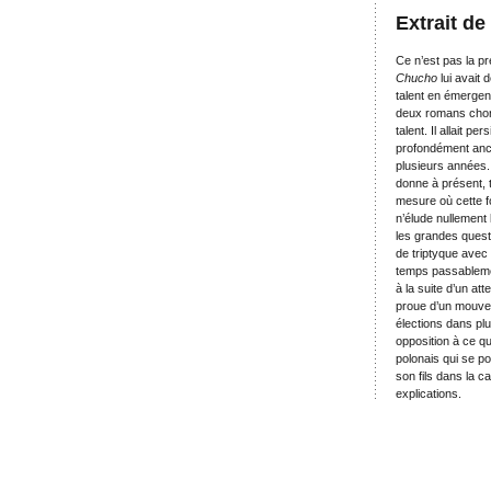
Extrait de
Ce n’est pas la p
Chucho
lui avait 
talent en émergenc
deux romans chorau
talent. Il allait p
profondément ancré 
plusieurs années. 
donne à présent, 
mesure où cette fo
n’élude nullement 
les grandes questi
de triptyque avec
temps passablemen
à la suite d’un att
proue d’un mouve
élections dans pl
opposition à ce q
polonais qui se p
son fils dans la 
explications.