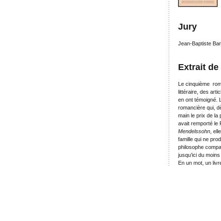
Jury
Jean-Baptiste Bar
Extrait de
Le cinquième roma
littéraire, des ar
en ont témoigné. L
romancière qui, dè
main le prix de l
avait remporté le
Mendelssohn
, el
famille qui ne pr
philosophe compag
jusqu’ici du moins
En un mot, un livr