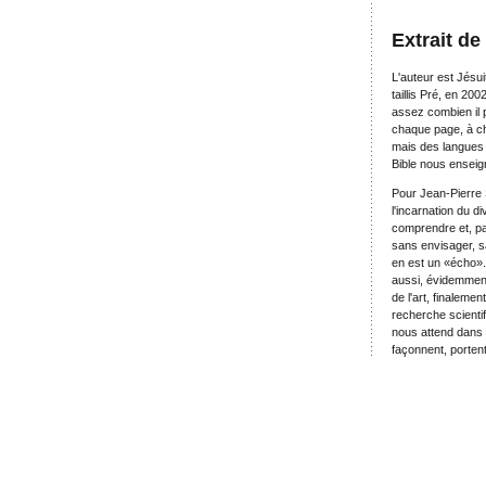
Extrait de
L'auteur est Jésu
taillis Pré, en 200
assez combien il p
chaque page, à cha
mais des langues q
Bible nous enseig
Pour Jean-Pierre S
l'incarnation du di
comprendre et, par
sans envisager, s
en est un «écho». 
aussi, évidemment
de l'art, finalemen
recherche scienti
nous attend dans 
façonnent, portent