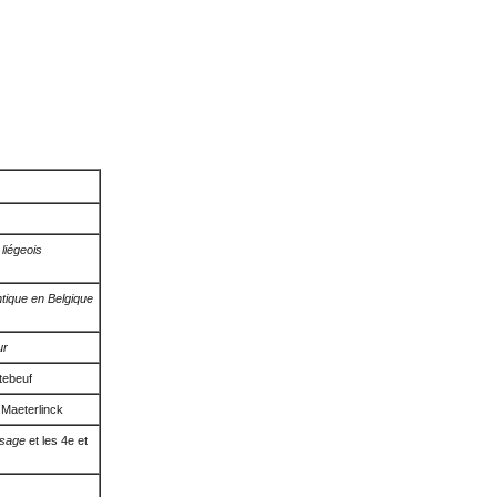
 liégeois
ique en Belgique
ur
tebeuf
Maeterlinck
sage
et les 4e et