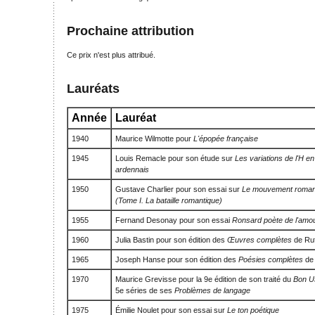
Prochaine attribution
Ce prix n'est plus attribué.
Lauréats
Année
Lauréat
1940
Maurice Wilmotte pour
L'épopée française
1945
Louis Remacle pour son étude sur
Les variations de l'H en
ardennais
1950
Gustave Charlier pour son essai sur
Le mouvement romant
(Tome I. La bataille romantique)
1955
Fernand Desonay pour son essai
Ronsard poète de l'amo
1960
Julia Bastin pour son édition des
Œuvres complètes
de Ru
1965
Joseph Hanse pour son édition des
Poésies complètes
de 
1970
Maurice Grevisse pour la 9e édition de son traité du
Bon U
5e séries de ses
Problèmes de langage
1975
Émilie Noulet pour son essai sur
Le ton poétique