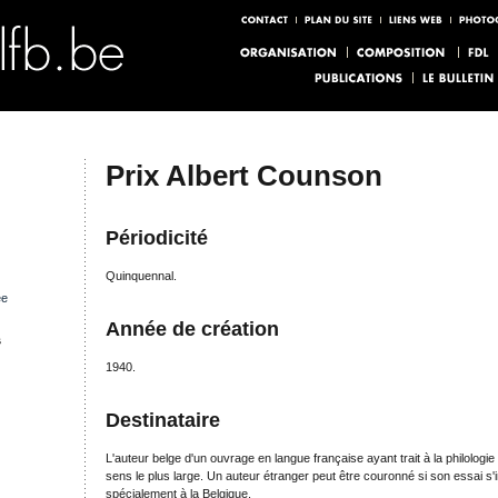
Prix Albert Counson
Périodicité
Quinquennal.
ée
Année de création
s
1940.
Destinataire
L'auteur belge d'un ouvrage en langue française ayant trait à la philologi
sens le plus large. Un auteur étranger peut être couronné si son essai s'
spécialement à la Belgique.